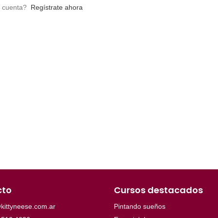
a cuenta?
Regístrate ahora
cto
Cursos destacados
kittyneese.com.ar
Pintando sueños