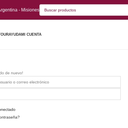
rgentina - Misiones
TOUR
AYUDA
MI CUENTA
ido de nuevo!
onectado
contraseña?