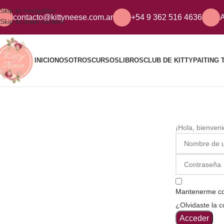
Skip to navigation
contacto@kittyneese.com.ar
+54 9 362 516 4636
A
Skip to main content
INICIO
NOSOTROS
CURSOS
LIBROS
CLUB DE KITTY
PAITING 
¡Hola, bienven
Mantenerme c
¿Olvidaste la 
Acceder