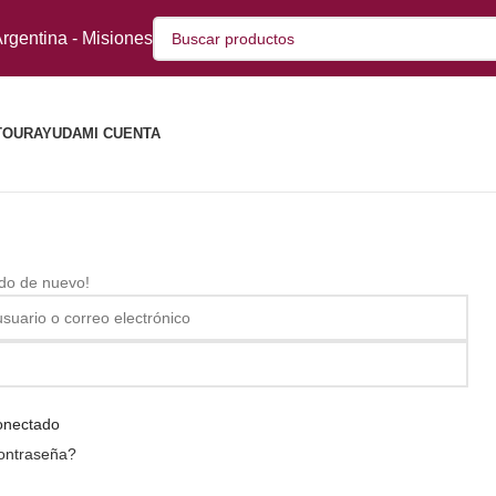
rgentina - Misiones
TOUR
AYUDA
MI CUENTA
ido de nuevo!
onectado
contraseña?