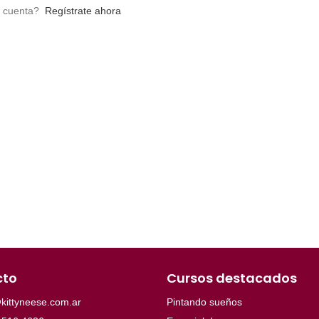
a cuenta?
Regístrate ahora
cto
Cursos destacados
kittyneese.com.ar
Pintando sueños