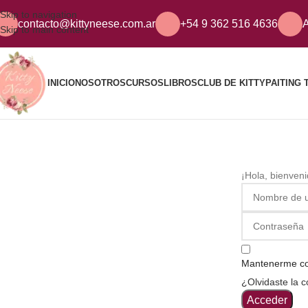
Skip to navigation
contacto@kittyneese.com.ar
+54 9 362 516 4636
A
Skip to main content
INICIO
NOSOTROS
CURSOS
LIBROS
CLUB DE KITTY
PAITING 
¡Hola, bienven
Mantenerme c
¿Olvidaste la 
Acceder