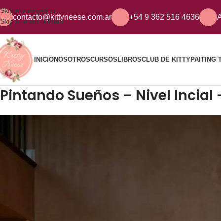
Skip to navigation
contacto@kittyneese.com.ar
+54 9 362 516 4636
A
Skip to main content
INICIO
NOSOTROS
CURSOS
LIBROS
CLUB DE KITTY
PAITING 
Pintando Sueños – Nivel Incial 