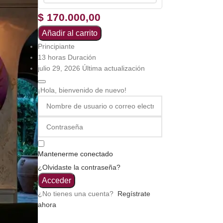
$
170.000,00
Añadir al carrito
Principiante
13
horas
Duración
julio 29, 2026 Última actualización
¡Hola, bienvenido de nuevo!
Mantenerme conectado
¿Olvidaste la contraseña?
Acceder
¿No tienes una cuenta?
Regístrate
ahora