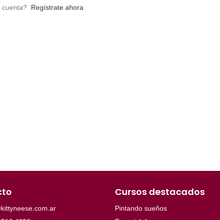
a cuenta?
Regístrate ahora
cto
Cursos destacados
kittyneese.com.ar
Pintando sueños