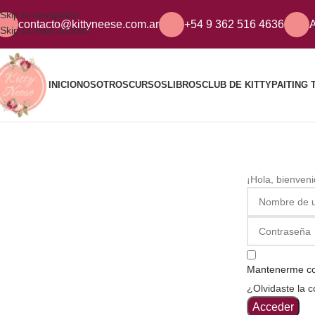
Skip to navigation
contacto@kittyneese.com.ar
+54 9 362 516 4636
A
Skip to main content
INICIO
NOSOTROS
CURSOS
LIBROS
CLUB DE KITTY
PAITING 
¡Hola, bienven
Mantenerme c
¿Olvidaste la 
Acceder