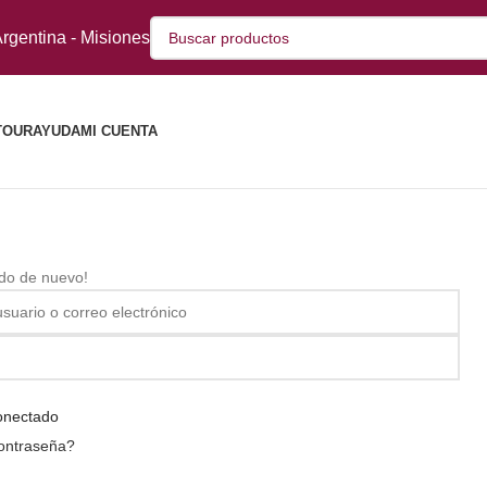
rgentina - Misiones
TOUR
AYUDA
MI CUENTA
ido de nuevo!
onectado
contraseña?