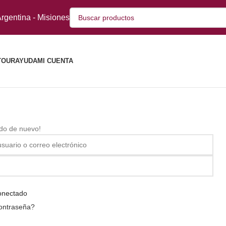
rgentina - Misiones
TOUR
AYUDA
MI CUENTA
ido de nuevo!
onectado
contraseña?