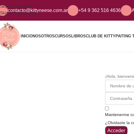
Skip to navigation
contacto@kittyneese.com.ar
+54 9 362 516 4636
A
Skip to main content
INICIO
NOSOTROS
CURSOS
LIBROS
CLUB DE KITTY
PAITING 
¡Hola, bienven
Mantenerme c
¿Olvidaste la 
Acceder