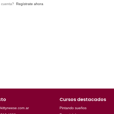
a cuenta?
Regístrate ahora
cto
Cursos destacados
kittyneese.com.ar
Pintando sueños