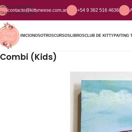
Skip to navigation
contacto@kittyneese.com.ar
+54 9 362 516 4636
A
Skip to main content
INICIO
NOSOTROS
CURSOS
LIBROS
CLUB DE KITTY
PAITING 
Combi (Kids)