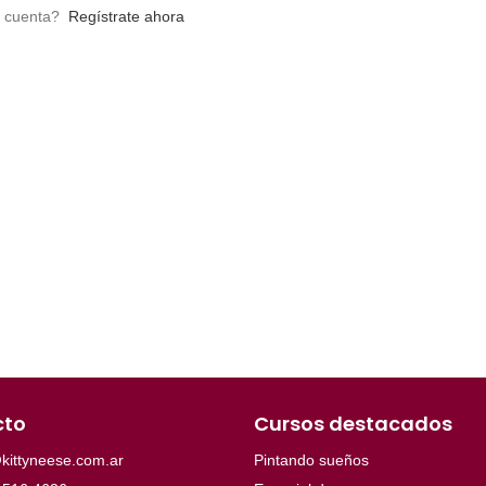
a cuenta?
Regístrate ahora
cto
Cursos destacados
kittyneese.com.ar
Pintando sueños