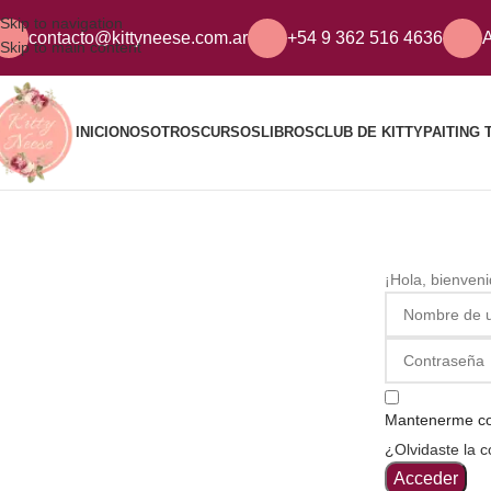
Skip to navigation
contacto@kittyneese.com.ar
+54 9 362 516 4636
A
Skip to main content
INICIO
NOSOTROS
CURSOS
LIBROS
CLUB DE KITTY
PAITING 
¡Hola, bienven
Mantenerme c
¿Olvidaste la 
Acceder