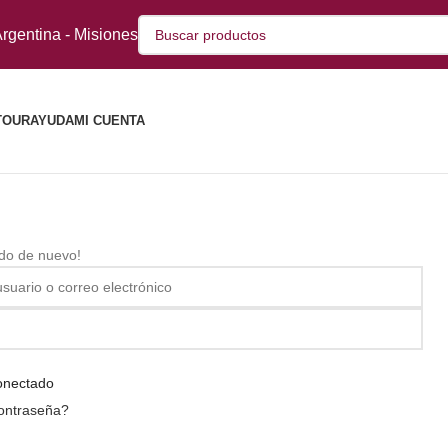
rgentina - Misiones
TOUR
AYUDA
MI CUENTA
ido de nuevo!
onectado
contraseña?