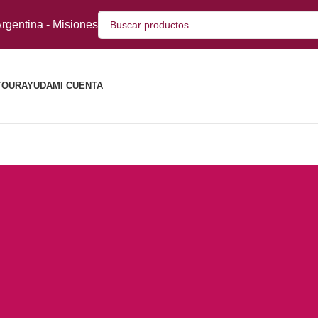
rgentina - Misiones
TOUR
AYUDA
MI CUENTA