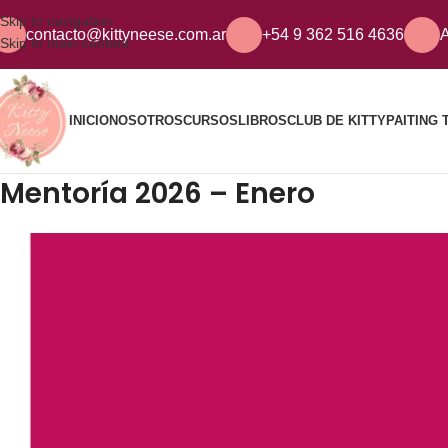
Skip to navigation
contacto@kittyneese.com.ar
+54 9 362 516 4636
A
Skip to main content
INICIO
NOSOTROS
CURSOS
LIBROS
CLUB DE KITTY
PAITING 
Mentorí­a 2026 – Enero