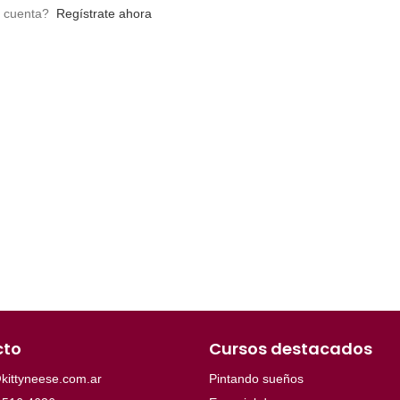
a cuenta?
Regístrate ahora
cto
Cursos destacados
kittyneese.com.ar
Pintando sueños