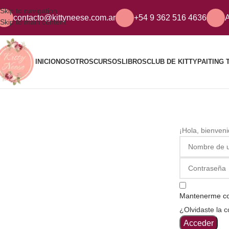
Skip to navigation
contacto@kittyneese.com.ar
+54 9 362 516 4636
A
Skip to main content
INICIO
NOSOTROS
CURSOS
LIBROS
CLUB DE KITTY
PAITING 
¡Hola, bienven
Mantenerme c
¿Olvidaste la 
Acceder