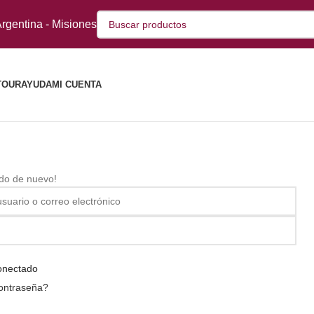
rgentina - Misiones
TOUR
AYUDA
MI CUENTA
ido de nuevo!
onectado
contraseña?