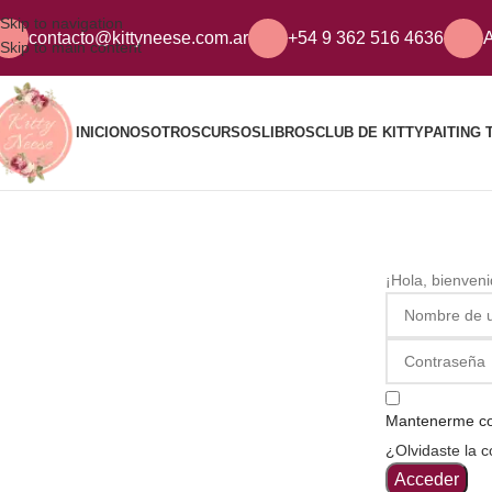
Skip to navigation
contacto@kittyneese.com.ar
+54 9 362 516 4636
A
Skip to main content
INICIO
NOSOTROS
CURSOS
LIBROS
CLUB DE KITTY
PAITING 
¡Hola, bienven
Mantenerme c
¿Olvidaste la 
Acceder