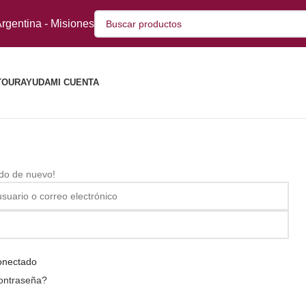
rgentina - Misiones
TOUR
AYUDA
MI CUENTA
ido de nuevo!
onectado
contraseña?