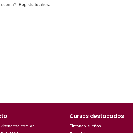
a cuenta?
Regístrate ahora
cto
Cursos destacados
kittyneese.com.ar
Pintando sueños