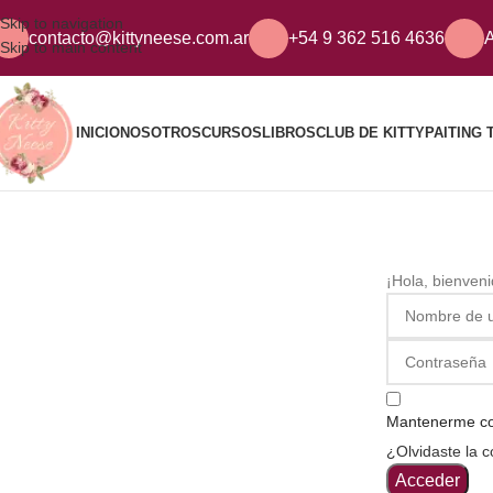
Skip to navigation
contacto@kittyneese.com.ar
+54 9 362 516 4636
A
Skip to main content
INICIO
NOSOTROS
CURSOS
LIBROS
CLUB DE KITTY
PAITING 
¡Hola, bienven
Mantenerme c
¿Olvidaste la 
Acceder