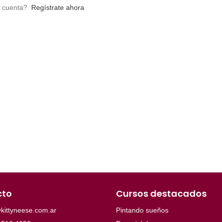
a cuenta?
Regístrate ahora
cto
Cursos destacados
kittyneese.com.ar
Pintando sueños