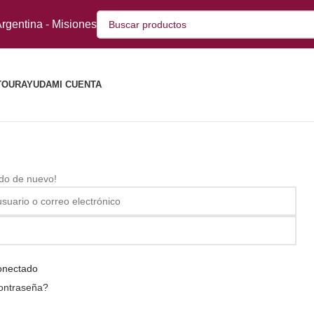
rgentina - Misiones
TOUR
AYUDA
MI CUENTA
ido de nuevo!
onectado
contraseña?