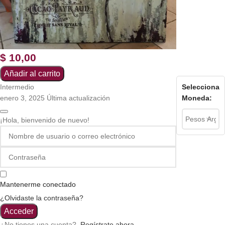
$
10,00
Añadir al carrito
Selecciona
Intermedio
Moneda:
enero 3, 2025 Última actualización
¡Hola, bienvenido de nuevo!
Mantenerme conectado
¿Olvidaste la contraseña?
Acceder
¿No tienes una cuenta?
Regístrate ahora