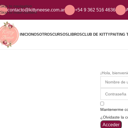
Skip to navigation
contacto@kittyneese.com.ar
+54 9 362 516 4636
A
Skip to main content
INICIO
NOSOTROS
CURSOS
LIBROS
CLUB DE KITTY
PAITING 
¡Hola, bienven
Mantenerme c
¿Olvidaste la 
Acceder