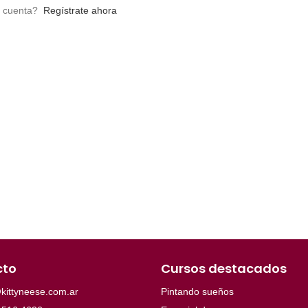
a cuenta?
Regístrate ahora
cto
Cursos destacados
kittyneese.com.ar
Pintando sueños