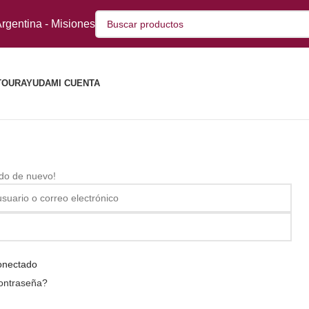
rgentina - Misiones
TOUR
AYUDA
MI CUENTA
ido de nuevo!
onectado
contraseña?