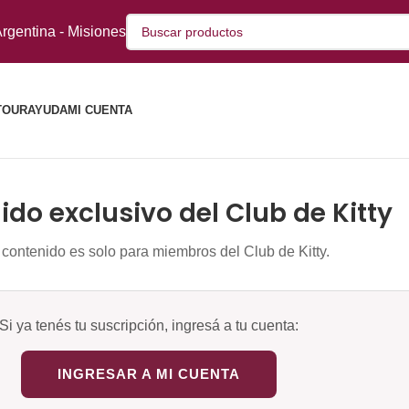
rgentina - Misiones
TOUR
AYUDA
MI CUENTA
do exclusivo del Club de Kitty
 contenido es solo para miembros del Club de Kitty.
Si ya tenés tu suscripción, ingresá a tu cuenta:
INGRESAR A MI CUENTA