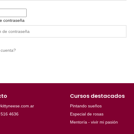
e contraseña
 cuenta?
cto
Cursos destacados
kittyneese.com.ar
Pintando sueños
 516 4636
Especial de rosas
Mentoría - vivir mi pasión