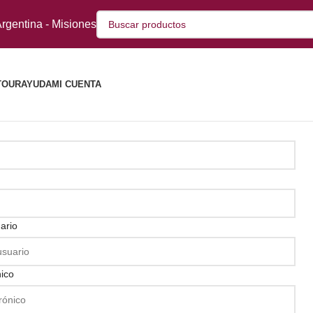
rgentina - Misiones
TOUR
AYUDA
MI CUENTA
ario
nico