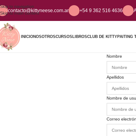
Skip to navigation
contacto@kittyneese.com.ar
+54 9 362 516 4636
A
Skip to main content
INICIO
NOSOTROS
CURSOS
LIBROS
CLUB DE KITTY
PAITING 
Nombre
Apellidos
Nombre de usu
Correo electró