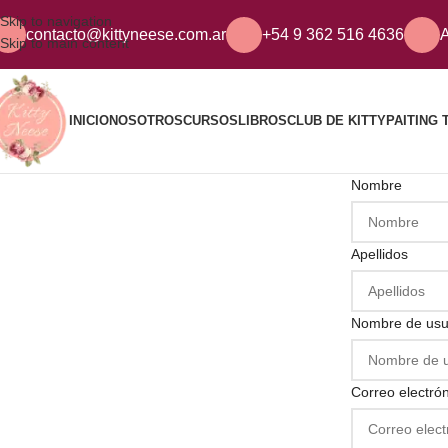
Skip to navigation
contacto@kittyneese.com.ar
+54 9 362 516 4636
A
Skip to main content
INICIO
NOSOTROS
CURSOS
LIBROS
CLUB DE KITTY
PAITING 
Nombre
Apellidos
Nombre de usu
Correo electró