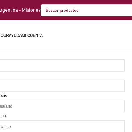
rgentina - Misiones
TOUR
AYUDA
MI CUENTA
ario
nico