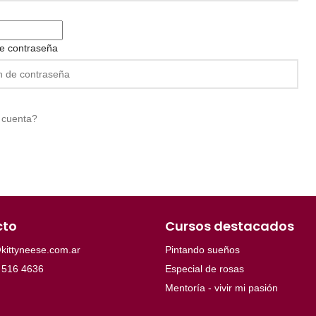
e contraseña
 cuenta?
cto
Cursos destacados
kittyneese.com.ar
Pintando sueños
 516 4636
Especial de rosas
Mentoría - vivir mi pasión