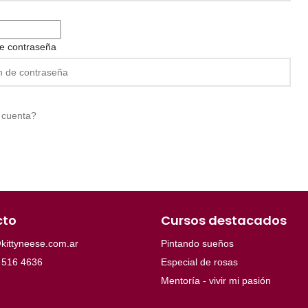
e contraseña
 cuenta?
cto
Cursos destacados
kittyneese.com.ar
Pintando sueños
 516 4636
Especial de rosas
Mentoría - vivir mi pasión