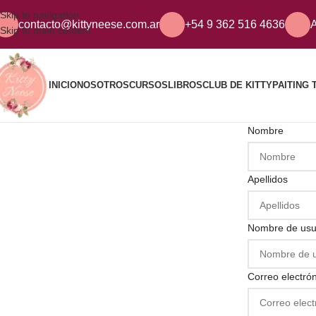
Skip to navigation
contacto@kittyneese.com.ar
+54 9 362 516 4636
A
Skip to main content
INICIO
NOSOTROS
CURSOS
LIBROS
CLUB DE KITTY
PAITING 
Nombre
Apellidos
Nombre de usu
Correo electró