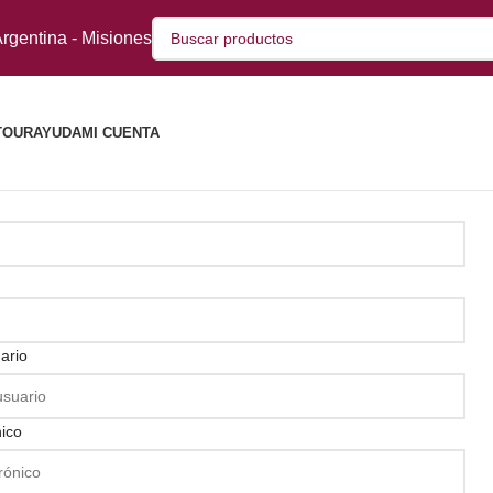
rgentina - Misiones
TOUR
AYUDA
MI CUENTA
ario
nico